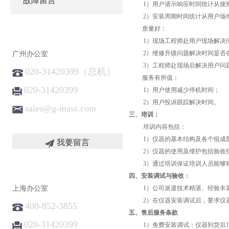
故障留言
1）用户请示响应时间统计从接
2）安装周期时间统计从用户场
质量好：
1）现场工程师赴用户现场解决
2）维修升级问题解决时间是否
广州办公室
3）工程师赴现场后解决用户问
020-31420399（总机）
服务有所值：
020-31420399
1）用户使用减少停机时间；
2）用户投诉跟踪解决时间。
sales@g-mass.com
三、
培训：
培训内容包括：
1）仪器的基本结构及各个组成
我要留言
2）仪器的使用及维护包括验收
3）通过培训保证培训人员能够
四、
安装调试与验收：
上海办公室
1）公司派遣技术精湛、经验丰
2）在仪器安装调试后，要求仪
400-852-3855
五、
售后服务条款
020-31420399
1）免费安装调试：仪器到货后